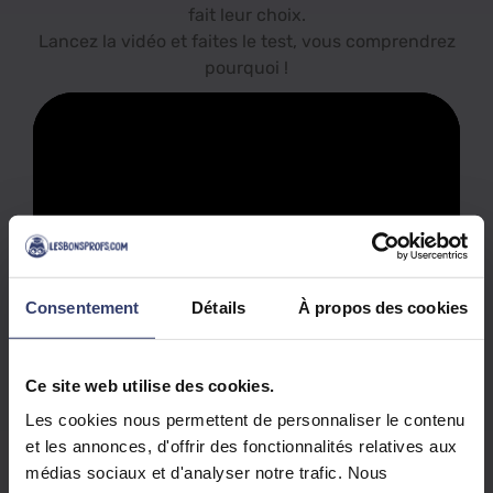
fait leur choix.
Lancez la vidéo et faites le test, vous comprendrez
pourquoi !
Consentement
Détails
À propos des cookies
Des vidéos conçues par des profs
en
collaboration avec des neuroscientifiques
Ce site web utilise des cookies.
Des explications claires et structurées,
Les cookies nous permettent de personnaliser le contenu
accessibles à tout moment
et les annonces, d'offrir des fonctionnalités relatives aux
médias sociaux et d'analyser notre trafic. Nous
Votre enfant comprend enfin
ce qu’il n’osait