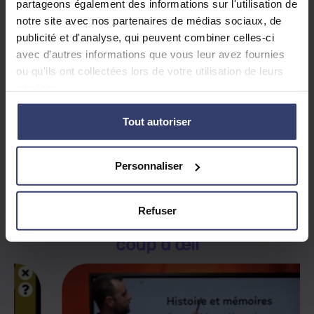
partageons également des informations sur l'utilisation de
pas demander en classe
notre site avec nos partenaires de médias sociaux, de
Il avance
à son rythme
, sans se comparer
publicité et d'analyse, qui peuvent combiner celles-ci
aux autres
avec d'autres informations que vous leur avez fournies
ou qu'ils ont collectées lors de votre utilisation de leurs
Il peut
réviser avant un contrôle
en quelques
services.
minutes
Vous suivez sa progression
en toute
Tout autoriser
transparence
Nos offres de soutien
Personnaliser
Refuser
Toutes nos fonctionnalités
en 1
coup d’œil