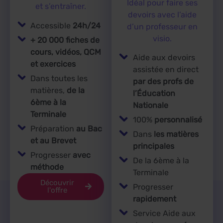
Idéal pour faire ses
et s’entraîner.
devoirs avec l’aide
Accessible
24h/24
d’un professeur en
visio.
+ 20 000 fiches de
cours, vidéos, QCM
Aide aux devoirs
et exercices
assistée en direct
Dans toutes les
par des profs de
matières,
de la
l’Éducation
6ème à la
Nationale
Terminale
100%
personnalisé
Préparation
au Bac
Dans
les matières
et au Brevet
principales
Progresser
avec
De la 6ème à la
méthode
Terminale
Découvrir
Progresser
l'offre
rapidement
Service Aide aux