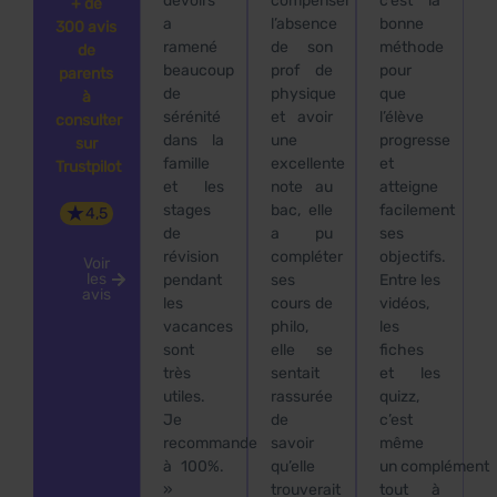
devoirs
compenser
c’est la
+ de
a
l’absence
bonne
300 avis
ramené
de son
méthode
de
beaucoup
prof de
pour
parents
de
physique
que
à
sérénité
et avoir
l’élève
consulter
dans la
une
progresse
sur
famille
excellente
et
Trustpilot
et les
note au
atteigne
★
stages
bac, elle
facilement
4,5
de
a pu
ses
révision
compléter
objectifs.
Voir
les
pendant
ses
Entre les
avis
les
cours de
vidéos,
vacances
philo,
les
sont
elle se
fiches
très
sentait
et les
utiles.
rassurée
quizz,
Je
de
c’est
recommande
savoir
même
à 100%.
qu’elle
un complément
»
trouverait
tout à