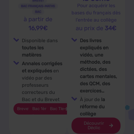
BREVET
Pour acquérir les
BAC FRANÇAIS-MATHS
BAC
bases du français dès
à partir de
l’entrée au collège
16,99€
au prix de
34€
Disponible dans
Des livres
toutes les
expliqués en
matières
vidéo, une
méthode, des
Annales corrigées
dictées, des
et expliquées
en
cartes mentales,
vidéo par des
des QCM, des
professeurs
exercices…
correcteurs du
Bac et du Brevet
À jour de
la
réforme du
Brevet
Bac 1ère
Bac Tle
collège
Découvrir
Déclic