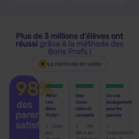
Plus de 3 millions d’élèves ont
réussi
grâce à la méthode des
Bons Profs !
La méthode en vidéo
98%
Merci
Des
Un vrai
des
Les
cours
soulagement
Bons
clairs et
pour les
parents
Profs !
complets
parents
satisfaits
« L’aide
« Ma
«
aux
fille a pu
Lesbonsprofs,