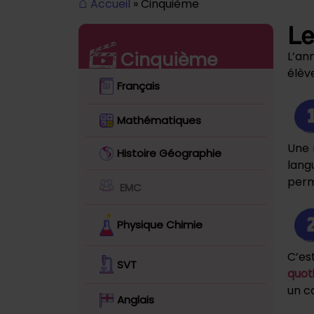
⌂
Accueil
» Cinquième
Le
Cinquième
L’an
élèv
Français
Mathématiques
Une 
Histoire Géographie
lang
perm
EMC
Physique Chimie
C’es
SVT
quot
un ca
Anglais