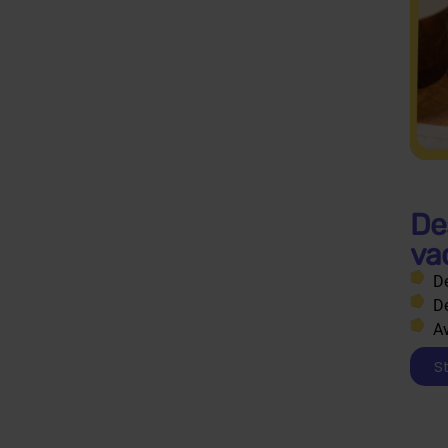
De
va
De
De
Av
S