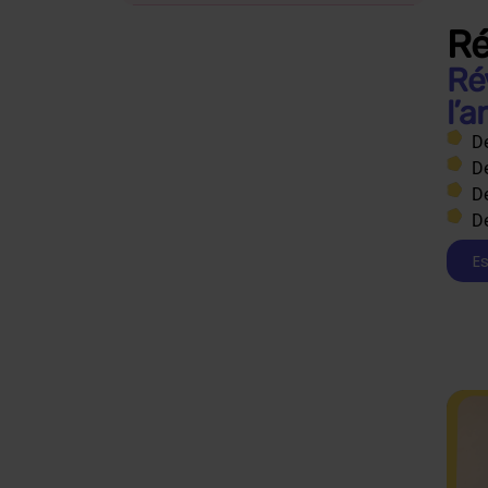
Allemand
Ré
Ré
Espagnol
l’
De
De
De
De
Es