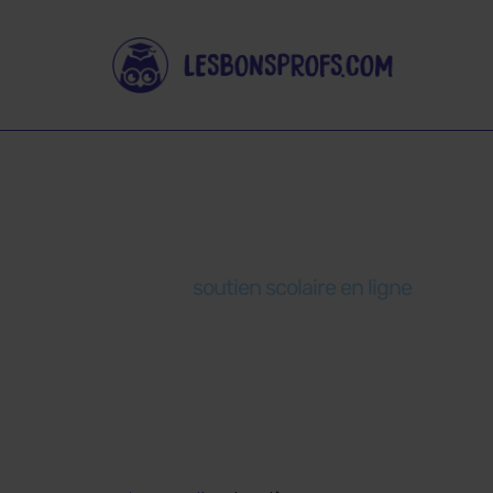
Nos cours en
Avec le
soutien scolaire en ligne
des Bons
autonomie et à son rythme. Il retrouve t
de vrais professeurs.