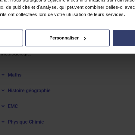
, de publicité et d'analyse, qui peuvent combiner celles-ci avec
ils ont collectées lors de votre utilisation de leurs services.
Français
Vous trouverez sur lesbonsprofs.com, tout le
programme de f
Personnaliser
Le voyage et l’aventure : pourquoi aller vers l’inconnu ?, Avec a
univers nouveaux, Héros / héroïnes et héroïsme, Grammaire, Co
Méthodologie.
Maths
Histoire géographie
EMC
Physique Chimie