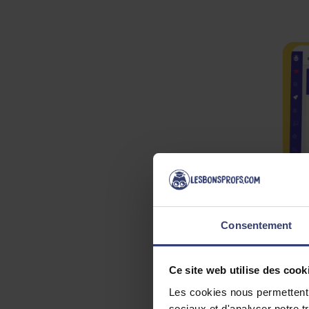
Consentement
No
Ce site web utilise des cook
Les cookies nous permettent d
Ré
sociaux et d'analyser notre t