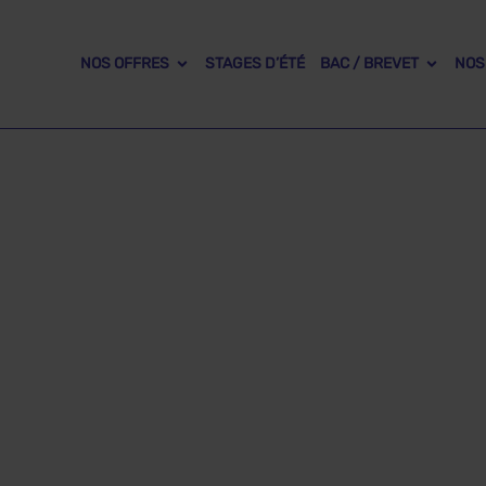
NOS OFFRES
STAGES D’ÉTÉ
BAC / BREVET
NOS
Cinquième
 Profs, votre enfant apprend à travailler en
ous ses cours en vidéo avec des explications claires