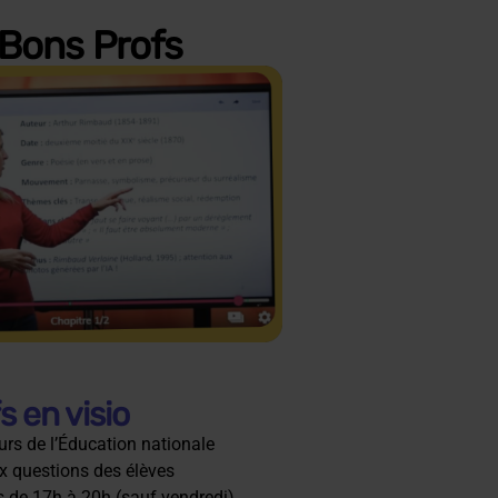
 Bons Profs
 en visio
rs de l’Éducation nationale
x questions des élèves
s de 17h à 20h (sauf vendredi)