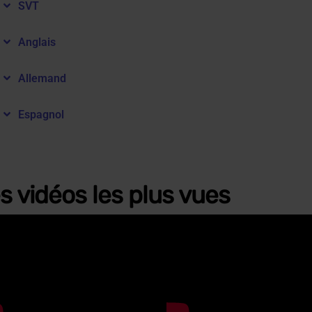
SVT
Anglais
Allemand
Espagnol
s vidéos les plus vues