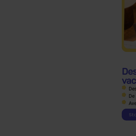
Des
va
Des
De 
Ave
Sta