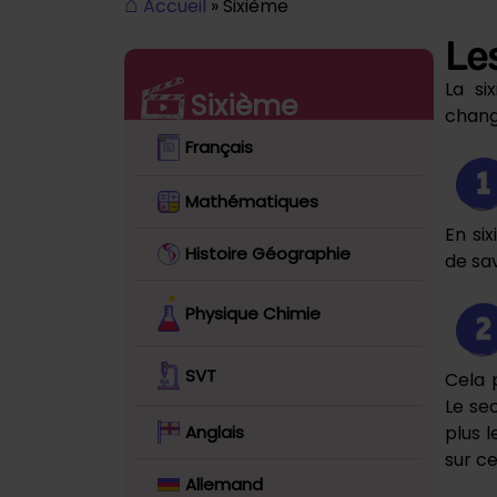
⌂
Accueil
» Sixième
Le
La si
Sixième
chang
Français
Mathématiques
En si
Histoire Géographie
de sa
Physique Chimie
SVT
Cela 
Le se
Anglais
plus 
sur ce
Allemand