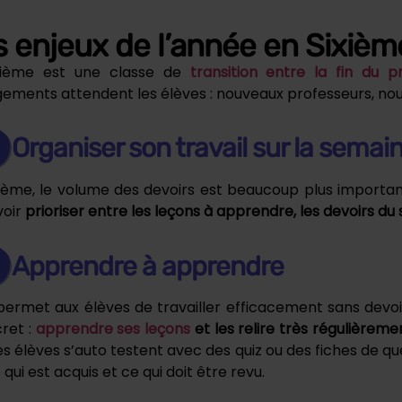
s enjeux de l’année en Sixièm
xième est une classe de
transition entre la fin du p
ements attendent les élèves : nouveaux professeurs, nou
Organiser son travail sur la semai
xième, le volume des devoirs est beaucoup plus important
voir
prioriser entre les leçons à apprendre, les devoirs du s
Apprendre à apprendre
permet aux élèves de travailler efficacement sans devo
cret :
apprendre ses leçons
et les relire très régulièrem
les élèves s’auto testent avec des quiz ou des fiches de q
 qui est acquis et ce qui doit être revu.