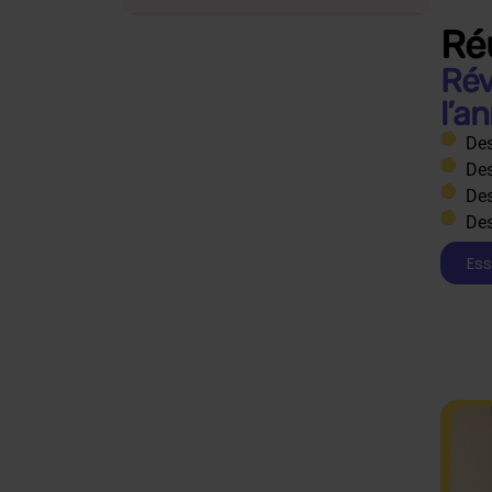
Ré
Rév
l’a
Des
Des
Des
Des
Ess