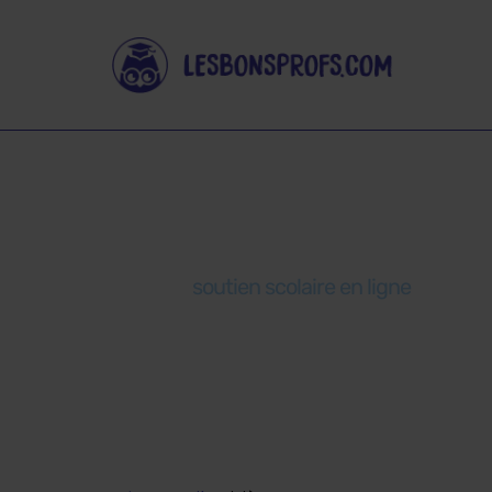
Nos cours en
Avec le
soutien scolaire en ligne
des Bons
autonomie et à son rythme. Il retrouve t
de vrais professeurs.