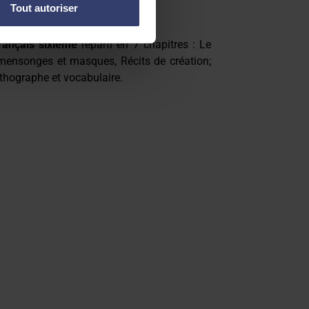
Tout autoriser
ançais sixième
réparti en 7 chapitres : Le
, mensonges et masques, Récits de création;
rthographe et vocabulaire.