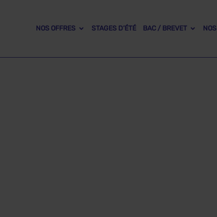
NOS OFFRES
STAGES D’ÉTÉ
BAC / BREVET
NOS
Sixième
 Profs, votre enfant apprend à travailler en
ous ses cours en vidéo avec des explications claires