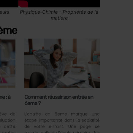
ième
e : à
Comment réussir son entrée en
6eme ?
lève de
L’entrée en 6eme marque une
aluation
étape importante dans la scolarité
e cette
de votre enfant. Une page se
en maths
tourne, celle de l’école primaire, des