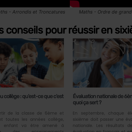
 conseils pour réussir en six
u collège : qu’est-ce que c’est
Évaluation nationale de 6èm
quoi ça sert ?
rtir de la classe de 6ème et
En septembre, chaque é
nt toutes les années collège,
sixième doit passer une év
e enfant va être amené à
nationale. Les résultats d
vre des enseignements
évaluation en français et 