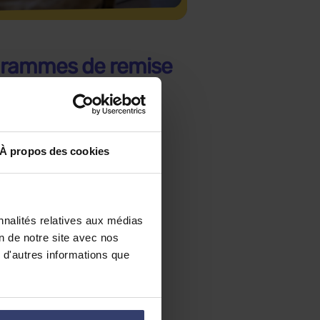
grammes de remise
 travail Boost Matière
eau pendant 2 mois
credis et samedis
À propos des cookies
ans toutes les matières
 7 jours
nnalités relatives aux médias
on de notre site avec nos
 d'autres informations que