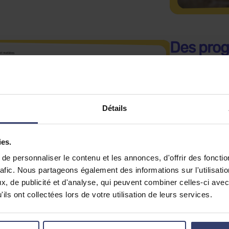
Des pro
à niveau
Programme de
Remise à niv
Tous les mer
Détails
Disponibles d
Essai gratuit
ies.
e personnaliser le contenu et les annonces, d'offrir des fonctio
rafic. Nous partageons également des informations sur l'utilisati
, de publicité et d'analyse, qui peuvent combiner celles-ci avec
ils ont collectées lors de votre utilisation de leurs services.
s cours en Sixième