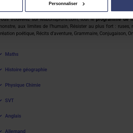
Personnaliser
Français
Vous trouverez sur lesbonsprofs.com, tout le
programme de fr
monstre, aux limites de l’humain, Résister au plus fort : ruses
création poétique, Récits d’aventure, Grammaire, Conjugaison, O
Maths
Histoire géographie
Physique Chimie
SVT
Anglais
Allemand