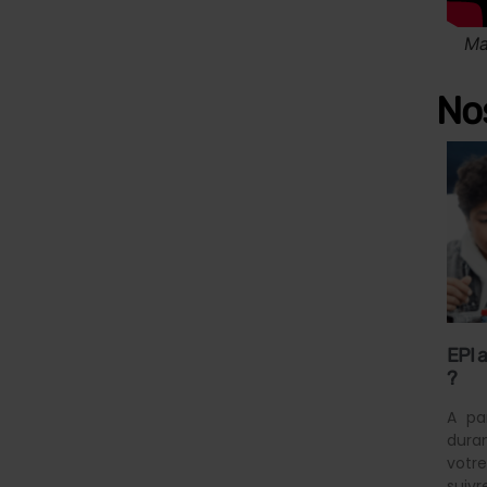
Nos
EPI a
?
A pa
dura
votr
sui