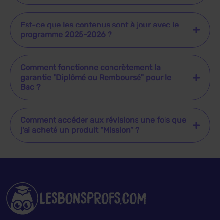
Est-ce que les contenus sont à jour avec le
programme 2025-2026 ?
Comment fonctionne concrètement la
garantie "Diplômé ou Remboursé" pour le
Bac ?
Comment accéder aux révisions une fois que
j'ai acheté un produit “Mission” ?