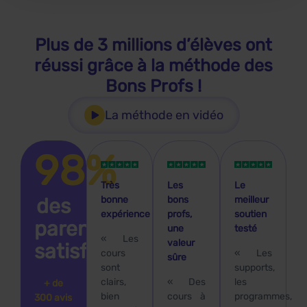
Plus de 3 millions d’élèves ont
réussi
grâce à la méthode des
Bons Profs !
La méthode en vidéo
98%
Très
Les
Le
des
bonne
bons
meilleur
expérience
profs,
soutien
parents
une
testé
« Les
valeur
satisfaits
cours
« Les
sûre
sont
supports,
clairs,
« Des
les
+ de
bien
cours à
programmes,
300 avis