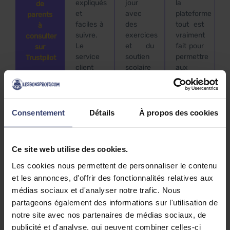
expliqués
jour
la
de
et
avec
plateforme
parents
faciles à
des
tout est
à
suivre.
exercices
vraiment
consulter
Le
et du
fait pour
sur
service
soutien
permettre
Trustpilot
client
scolaire
aux
★
est
en ligne
élèves
4,5
réactif
tous les
de faire
et
jours à
le lien
Voir
les
répond
un prix
avec
Consentement
Détails
À propos des cookies
avis
rapidement
défiant
leurs
aux
toute
cours.
questions,
concurrence.
Ils ont
Ce site web utilise des cookies.
ce qui
Mon fils
avec
est très
a réussi
LES
Les cookies nous permettent de personnaliser le contenu
appréciable.
à
BONS
et les annonces, d'offrir des fonctionnalités relatives aux
Un site
prendre
PROFS
médias sociaux et d'analyser notre trafic. Nous
très
quelques
une
partageons également des informations sur l'utilisation de
sérieux
points
source
notre site avec nos partenaires de médias sociaux, de
que je
de
d’informations
publicité et d'analyse, qui peuvent combiner celles-ci
recommande.
moyenne
incroyable