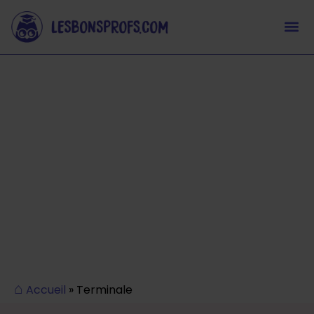
Nos cours en
Terminale
Les Bons Profs, spécialistes de la réussite au Bac,
accompagnent les élèves dans toutes les
matières de terminale, leurs spécialités et en
philo.
⌂
Accueil
» Terminale