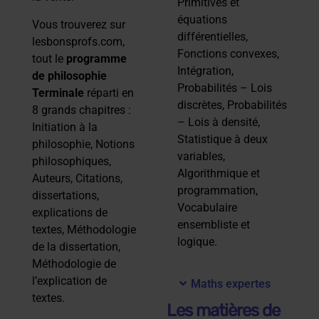
Primitives et
équations
Vous trouverez sur
différentielles,
lesbonsprofs.com,
Fonctions convexes,
tout le
programme
Intégration,
de philosophie
Probabilités – Lois
Terminale
réparti en
discrètes, Probabilités
8 grands chapitres :
– Lois à densité,
Initiation à la
Statistique à deux
philosophie, Notions
variables,
philosophiques,
Algorithmique et
Auteurs, Citations,
programmation,
dissertations,
Vocabulaire
explications de
ensembliste et
textes, Méthodologie
logique.
de la dissertation,
Méthodologie de
l’explication de
Maths expertes
textes.
Les matières de