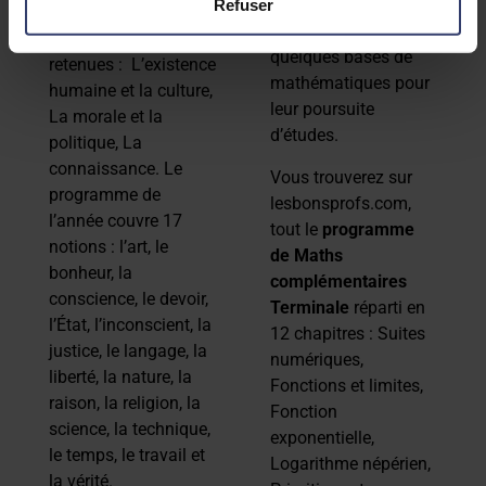
qui ont tout de même
Refuser
initiale. Trois
besoin de maîtriser
perspectives sont
quelques bases de
retenues : L’existence
mathématiques pour
humaine et la culture,
leur poursuite
La morale et la
d’études.
politique, La
connaissance. Le
Vous trouverez sur
programme de
lesbonsprofs.com,
l’année couvre 17
tout le
programme
notions : l’art, le
de Maths
bonheur, la
complémentaires
conscience, le devoir,
Terminale
réparti en
l’État, l’inconscient, la
12 chapitres : Suites
justice, le langage, la
numériques,
liberté, la nature, la
Fonctions et limites,
raison, la religion, la
Fonction
science, la technique,
exponentielle,
le temps, le travail et
Logarithme népérien,
la vérité.