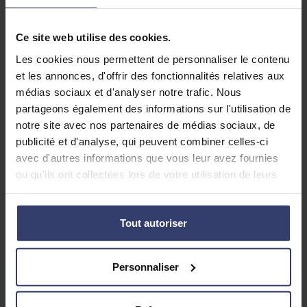
Disponibles dans toutes les matières
Essai gratuit 7 jours
Ce site web utilise des cookies.
Les cookies nous permettent de personnaliser le contenu
Nos cours en Terminale
et les annonces, d'offrir des fonctionnalités relatives aux
médias sociaux et d'analyser notre trafic. Nous
partageons également des informations sur l'utilisation de
Les matières du
Les options
notre site avec nos partenaires de médias sociaux, de
tronc commun
Maths
publicité et d'analyse, qui peuvent combiner celles-ci
complémentaires
Philosophie
avec d'autres informations que vous leur avez fournies
ou qu'ils ont collectées lors de votre utilisation de leurs
Les maths
L’enseignement de la
services.
complémentaires,
philosophie en
c’est une option de
terminale a pour but
Tout autoriser
terminale destinée
de former le jugement
aux élèves qui
critique des élèves et
abandonnent la
de les instruire par
Personnaliser
spécialité maths en
l’acquisition d’une
fin de première mais
culture philosophique