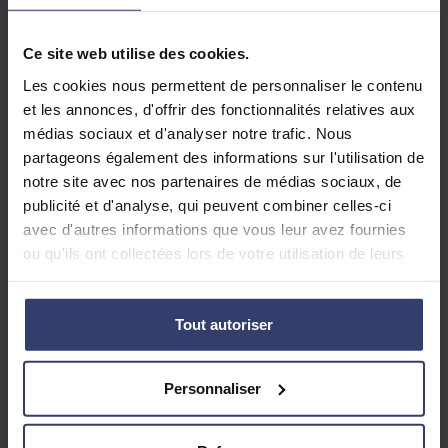
comparer la note du bac avec le livret scolaire.
L’objectif est d’éviter un
rattrapage au bac
qui ne
Ce site web utilise des cookies.
serait pas mérité.
Les cookies nous permettent de personnaliser le contenu
et les annonces, d'offrir des fonctionnalités relatives aux
Qui corrige les copies du bac ?
médias sociaux et d'analyser notre trafic. Nous
partageons également des informations sur l'utilisation de
Les professeurs sont convoqués par l’Éducation
notre site avec nos partenaires de médias sociaux, de
Nationale pour corriger les copies du bac de la
publicité et d'analyse, qui peuvent combiner celles-ci
matière qu’ils enseignent.
Il n’y a pas d’autres
avec d'autres informations que vous leur avez fournies
prérequis que celui d’être professeur pour être
ou qu'ils ont collectées lors de votre utilisation de leurs
choisi comme correcteur.
La sélection est donc
services.
totalement aléatoire.
Tout autoriser
Les copies leur sont distribuées au hasard
et c’est
parti pour le travail de correction.
Personnaliser
Combien de copies par professeur ?
Les professeurs n’ont pas tous un nombre identique