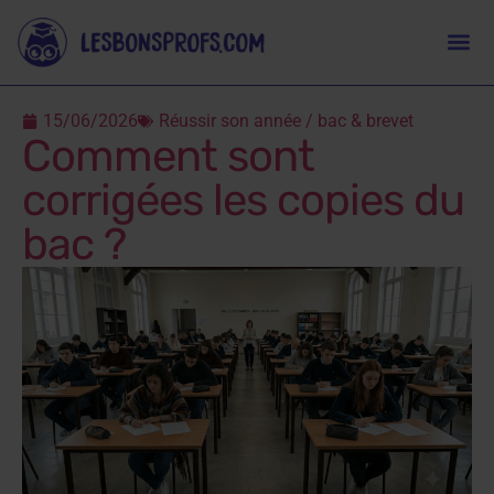
15/06/2026
Réussir son année / bac & brevet
Comment sont
corrigées les copies du
bac ?