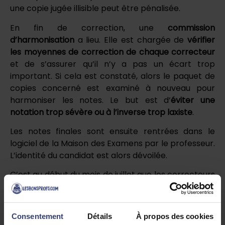
une copie jugée illisible peut être pénalisée.
En fin de correction, une
commission
d’harmonisation
a lieu. Elle est chargée de
vérifier
les moyennes de correction de chaque correcteur
et de s’assurer qu’il n’y a pas un écart trop
important. Si cela est constaté, alors le paquet de
copies concerné est examiné à nouveau pour
harmoniser les notes. Le but est d’
éviter une
notation trop sévère ou à l’inverse trop laxiste
.
Les notes finales sont ensuite rentrées dans le
logiciel de la Maison des Examens par le professeur.
L’identité du candidat est alors dévoilée.
C’est au début du mois de juillet que les correcteurs
se réunissent une nouvelle fois. Cette fois-ci, il s’agit
de rentrer la note de chaque candidat
nommément sur le logiciel de la maison des
Consentement
Détails
À propos des cookies
examens. Il y aura une étape de vérification pour