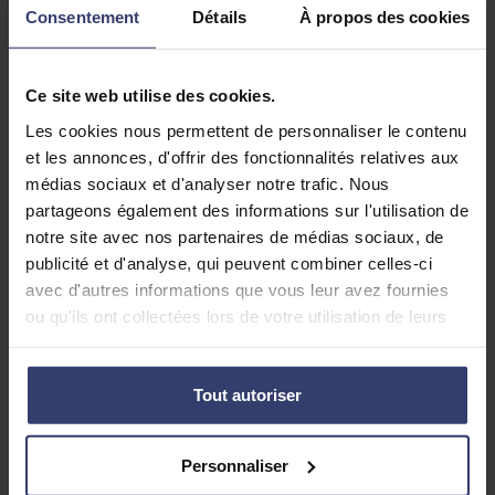
Consentement
Détails
À propos des cookies
Ce site web utilise des cookies.
Les cookies nous permettent de personnaliser le contenu
et les annonces, d'offrir des fonctionnalités relatives aux
médias sociaux et d'analyser notre trafic. Nous
partageons également des informations sur l'utilisation de
Rentrée 2025 : Tout ce qui change
notre site avec nos partenaires de médias sociaux, de
au collège et au lycée
publicité et d'analyse, qui peuvent combiner celles-ci
avec d'autres informations que vous leur avez fournies
Chaque rentrée scolaire apporte son lot de
ou qu'ils ont collectées lors de votre utilisation de leurs
nouveautés. Du passage en 6e jusqu’à la
services.
terminale, de grands changements impactent
cette rentrée 2025. Comprendre ce qui se joue
cette année vous permettra d’accompagner
Tout autoriser
plus sereinement votre enfant. En voici un
panorama, niveau par niveau.
Personnaliser