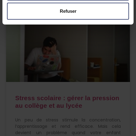
Lire la suite »
Refuser
Stress scolaire : gérer la pression
au collège et au lycée
Un peu de stress stimule la concentration,
l’apprentissage et rend efficace. Mais cela
devient un problème quand votre enfant