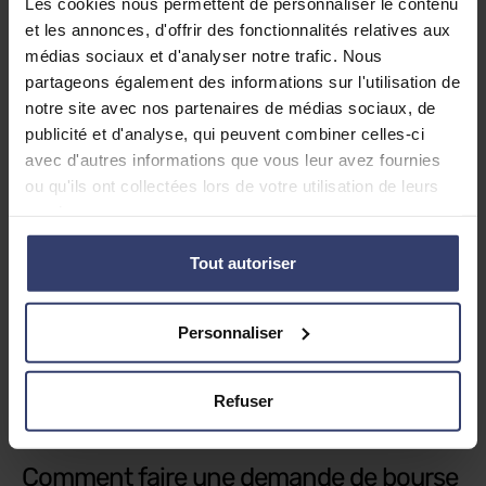
Les cookies nous permettent de personnaliser le contenu
France.
et les annonces, d'offrir des fonctionnalités relatives aux
médias sociaux et d'analyser notre trafic. Nous
Quand déposer sa demande de bourse
partageons également des informations sur l'utilisation de
?
notre site avec nos partenaires de médias sociaux, de
publicité et d'analyse, qui peuvent combiner celles-ci
Pour la rentrée 2026, les demandes de bourse sont
avec d'autres informations que vous leur avez fournies
ouvertes :
ou qu'ils ont collectées lors de votre utilisation de leurs
Pour les établissements
publics et privés sous
services.
contrat
: entre le
1ᵉʳ septembre et le 19
octobre 2026
.
Tout autoriser
Pour les élèves inscrits au
CNED
: entre le
1ᵉʳ
septembre et le 31 octobre 2026
Personnaliser
Un
simulateur en ligne pour le collège
et un
simulateur en ligne pour le lycée
vous permet de
Refuser
vous assurer que vous y avez droit et d’estimer son
montant.
Comment faire une demande de bourse