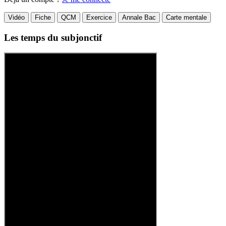
Vidéo
Fiche
QCM
Exercice
Annale Bac
Carte mentale
Les temps du subjonctif