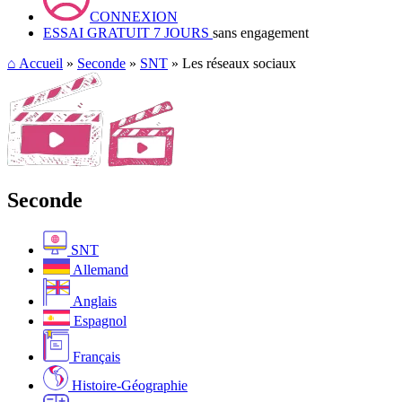
CONNEXION
ESSAI GRATUIT 7 JOURS
sans engagement
⌂
Accueil
»
Seconde
»
SNT
» Les réseaux sociaux
Seconde
SNT
Allemand
Anglais
Espagnol
Français
Histoire-Géographie