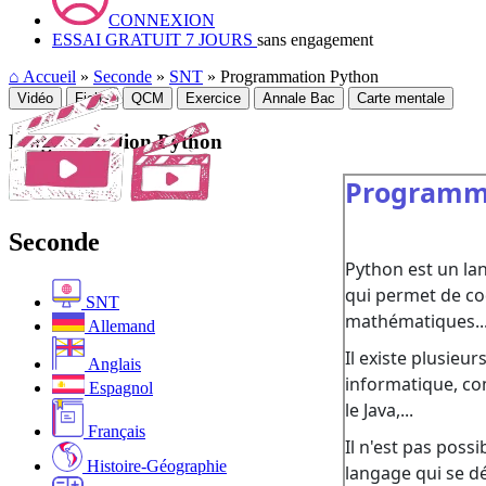
CONNEXION
ESSAI GRATUIT 7 JOURS
sans engagement
⌂
Accueil
»
Seconde
»
SNT
» Programmation Python
Vidéo
Fiche
QCM
Exercice
Annale Bac
Carte mentale
Programmation Python
Seconde
SNT
Allemand
Anglais
Espagnol
Français
Histoire-Géographie