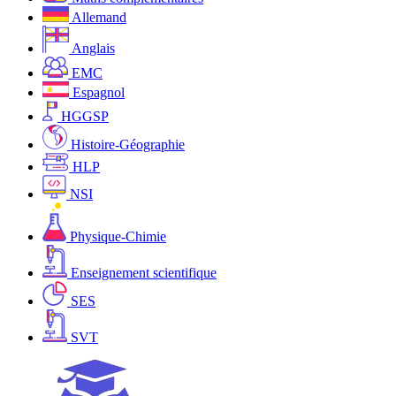
Allemand
Anglais
EMC
Espagnol
HGGSP
Histoire-Géographie
HLP
NSI
Physique-Chimie
Enseignement scientifique
SES
SVT