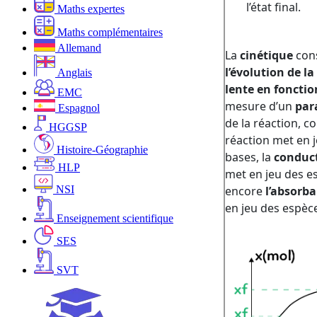
Maths expertes
Maths complémentaires
Allemand
Anglais
EMC
Espagnol
HGGSP
Histoire-Géographie
HLP
NSI
Enseignement scientifique
SES
SVT