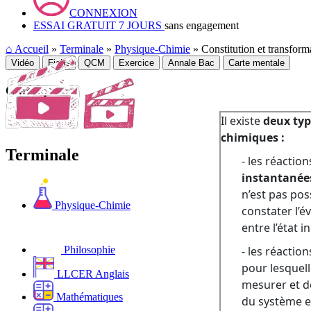
CONNEXION
ESSAI GRATUIT 7 JOURS
sans engagement
⌂
Accueil
»
Terminale
»
Physique-Chimie
» Constitution et transform
Vidéo
Fiche
QCM
Exercice
Annale Bac
Carte mentale
Cinétique
Terminale
Physique-Chimie
Philosophie
LLCER Anglais
Mathématiques