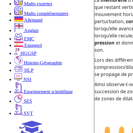
Maths expertes
Maths complémentaires
Allemand
Anglais
EMC
Espagnol
HGGSP
Histoire-Géographie
HLP
NSI
Enseignement scientifique
SES
SVT