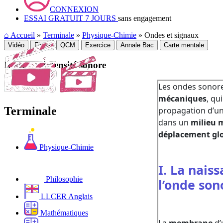
CONNEXION
ESSAI GRATUIT 7 JOURS
sans engagement
⌂
Accueil
»
Terminale
»
Physique-Chimie
» Ondes et signaux
Vidéo
Fiche
QCM
Exercice
Annale Bac
Carte mentale
Niveau d'intensité sonore
Terminale
Physique-Chimie
Philosophie
LLCER Anglais
Mathématiques