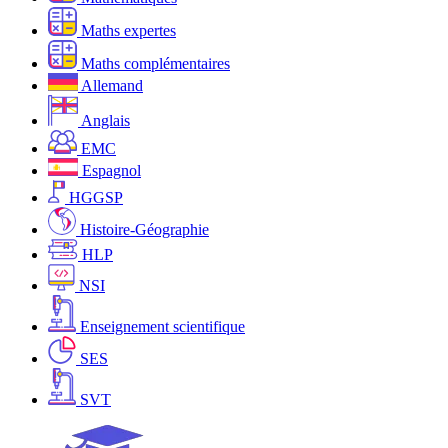
Maths expertes
Maths complémentaires
Allemand
Anglais
EMC
Espagnol
HGGSP
Histoire-Géographie
HLP
NSI
Enseignement scientifique
SES
SVT