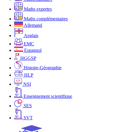
Maths expertes
Maths complémentaires
Allemand
Anglais
EMC
Espagnol
HGGSP
Histoire-Géographie
HLP
NSI
Enseignement scientifique
SES
SVT