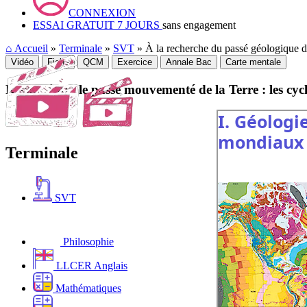
CONNEXION
ESSAI GRATUIT 7 JOURS
sans engagement
⌂
Accueil
»
Terminale
»
SVT
» À la recherche du passé géologique d
Vidéo
Fiche
QCM
Exercice
Annale Bac
Carte mentale
Reconstituer le passé mouvementé de la Terre : les cycl
Terminale
SVT
Philosophie
LLCER Anglais
Mathématiques