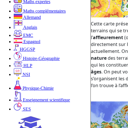
Maths expertes
Maths complémentaires
Allemand
Anglais
EMC
Espagnol
HGGSP
Histoire-Géographie
HLP
NSI
Physique-Chimie
Enseignement scientifique
SES