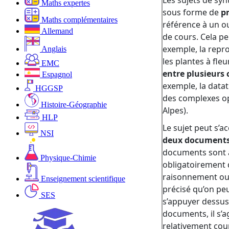
Maths expertes
Maths complémentaires
Allemand
Anglais
EMC
Espagnol
HGGSP
Histoire-Géographie
HLP
NSI
Physique-Chimie
Enseignement scientifique
SES