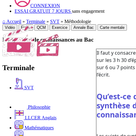
CONNEXION
ESSAI GRATUIT 7 JOURS
sans engagement
⌂
Accueil
»
Terminale
»
SVT
» Méthodologie
Vidéo
Fiche
QCM
Exercice
Annale Bac
Carte mentale
La synthèse de connaissances au Bac
Terminale
SVT
Philosophie
LLCER Anglais
Mathématiques