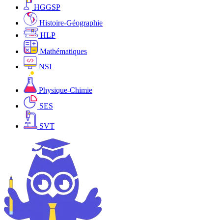
HGGSP
Histoire-Géographie
HLP
Mathématiques
NSI
Physique-Chimie
SES
SVT