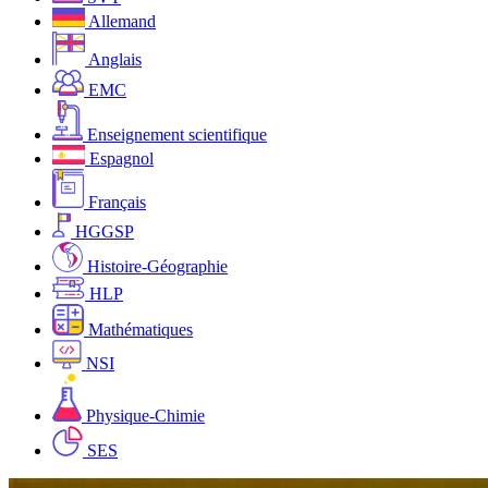
Allemand
Anglais
EMC
Enseignement scientifique
Espagnol
Français
HGGSP
Histoire-Géographie
HLP
Mathématiques
NSI
Physique-Chimie
SES