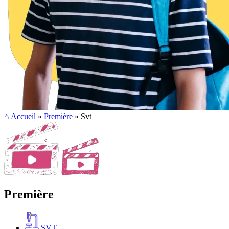
⌂
Accueil
»
Première
» Svt
Première
SVT