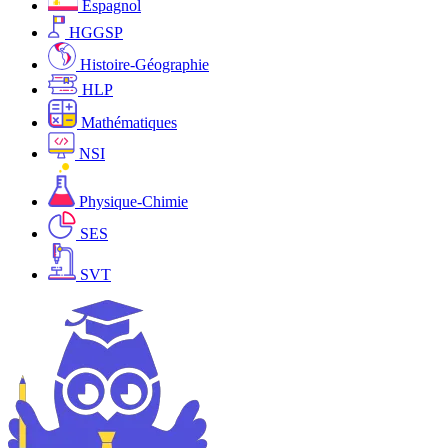
Espagnol
HGGSP
Histoire-Géographie
HLP
Mathématiques
NSI
Physique-Chimie
SES
SVT