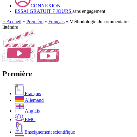
CONNEXION
ESSAI GRATUIT 7 JOURS
sans engagement
⌂
Accueil
»
Première
»
Français
» Méthodologie du commentaire
littéraire
Première
Français
Allemand
Anglais
EMC
Enseignement scientifique