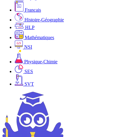
Français
Histoire-Géographie
HLP
Mathématiques
NSI
Physique-Chimie
SES
SVT