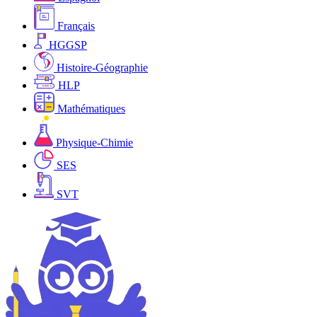
Français
HGGSP
Histoire-Géographie
HLP
Mathématiques
Physique-Chimie
SES
SVT