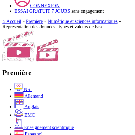
CONNEXION
ESSAI GRATUIT 7 JOURS
sans engagement
⌂
Accueil
»
Première
»
Numérique et sciences informatiques
»
Représentation des données : types et valeurs de base
Première
NSI
Allemand
Anglais
EMC
Enseignement scientifique
Espagnol