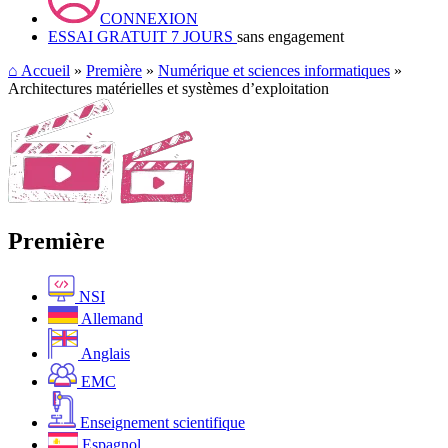
CONNEXION
ESSAI GRATUIT 7 JOURS
sans engagement
⌂
Accueil
»
Première
»
Numérique et sciences informatiques
»
Architectures matérielles et systèmes d’exploitation
Première
NSI
Allemand
Anglais
EMC
Enseignement scientifique
Espagnol