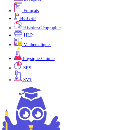
Français
HGGSP
Histoire-Géographie
HLP
Mathématiques
Physique-Chimie
SES
SVT