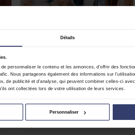
Détails
Comment réussir son année
de terminale ?
ies.
e
Si la classe de terminale conclut le lycée,
e personnaliser le contenu et les annonces, d'offrir des fonctio
s
c’est aussi la dernière année
rafic. Nous partageons également des informations sur l'utilisati
en
d’enseignement dans le secondaire. Et
t-
quelle riche année : Parcoursup, bac,
, de publicité et d'analyse, qui peuvent combiner celles-ci avec
u
orientation… On vous dit tout ce qu’il y a à
ils ont collectées lors de votre utilisation de leurs services.
e,
savoir avant la rentrée 2023 pour réussir son
on
année de terminale.
Personnaliser
Lire la suite »