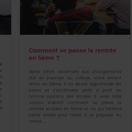
Comment se passe la rentrée
en 5ème ?
e
e
Après s’être acclimaté aux changements
ès
dus au passage au collège, votre enfant
se
entre en 5ème. Il va devoir approfondir les
ur
bases et s’acclimater petit à petit au
ns
rythme soutenu des années à venir. Mais
le
voyons d’abord comment se passe la
sa
rentrée scolaire en 5ème et ce qui l’attend
cette année pour l’aider à se préparer au
mieux.