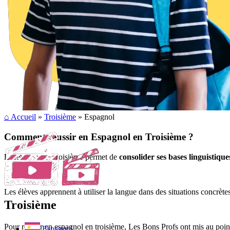
⌂
Accueil
»
Troisième
» Espagnol
Comment réussir en Espagnol en Troisième ?
L’espagnol
en troisième permet de
consolider ses bases linguistique
Les élèves apprennent à utiliser la langue dans des situations concrète
Troisième
Pour réussir en espagnol en troisième, Les Bons Profs ont mis au po
Espagnol