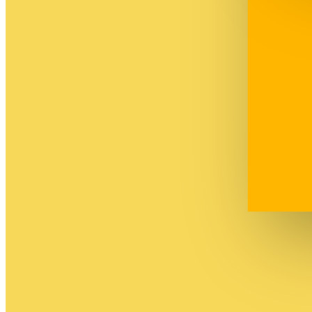
Aide aux devoirs
Profs en visio
de 17h à 20h
6 jours / 7
7 jours d'essai gratuit
Mission Bac
Achat unique
À partir de
16,99€
/ mois
Avoir son Bac et viser la mention