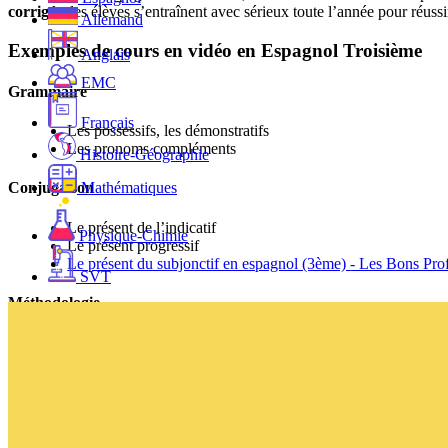
corrigés
, les élèves s’entraînent avec sérieux toute l’année pour réussi
Allemand
Exemples de cours en vidéo en Espagnol Troisième
Anglais
EMC
Grammaire
Français
Les possessifs, les démonstratifs
Les pronoms compléments
Histoire-Géographie
Mathématiques
Conjugaison
Le présent de l’indicatif
Physique-Chimie
Le présent progressif
Le présent du subjonctif en espagnol (3ème) - Les Bons 
SVT
Méthodologie
La compréhension orale
Nos offres de soutien scolaire en ligne
Autonomie