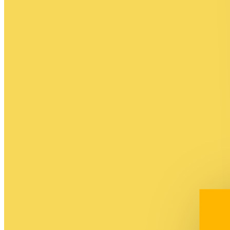
+ 4000 cours en vidéo
Fiches et QCM
Exercices corrigés
Remise à niveau
Stages vacances scolaires
Annales BAC
(Inclus dans offres 12 et 24 mois)
7 jours d'essai gratuit
Assistance Visio
Abonnement
À partir de
14,99€
/ mois
Être aidé dans ses devoirs