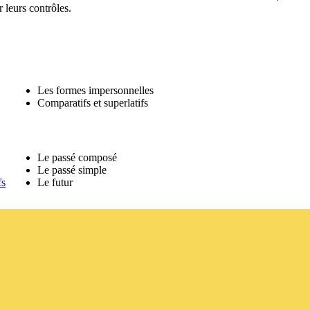
r leurs contrôles.
Les formes impersonnelles
Comparatifs et superlatifs
Le passé composé
Le passé simple
Profs
Le futur
Conseils pour améliorer son espagnol