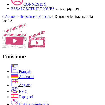
CONNEXION
ESSAI GRATUIT 7 JOURS
sans engagement
⌂
Accueil
»
Troisième
»
Français
» Dénoncer les travers de la
société
Troisième
Français
Allemand
Anglais
EMC
Espagnol
Histoire-Géographie