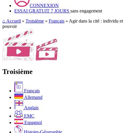
CONNEXION
ESSAI GRATUIT 7 JOURS
sans engagement
⌂
Accueil
»
Troisième
»
Français
» Agir dans la cité : individu et
pouvoir
Troisième
Français
Allemand
Anglais
EMC
Espagnol
Histoire-Géographie