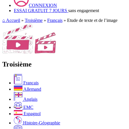
CONNEXION
ESSAI GRATUIT 7 JOURS
sans engagement
⌂
Accueil
»
Troisième
»
Français
» Etude de texte et de l’image
Troisième
Français
Allemand
Anglais
EMC
Espagnol
Histoire-Géographie