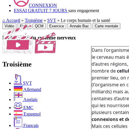
CONNEXION
ESSAI GRATUIT 7 JOURS
sans engagement
⌂
Accueil
»
Troisième
»
SVT
» Le corps humain et la santé
Vidéo
Fiche
QCM
Exercice
Annale Bac
Carte mentale
La fragilité du système nerveux
Troisième
SVT
Allemand
Anglais
EMC
Espagnol
Français