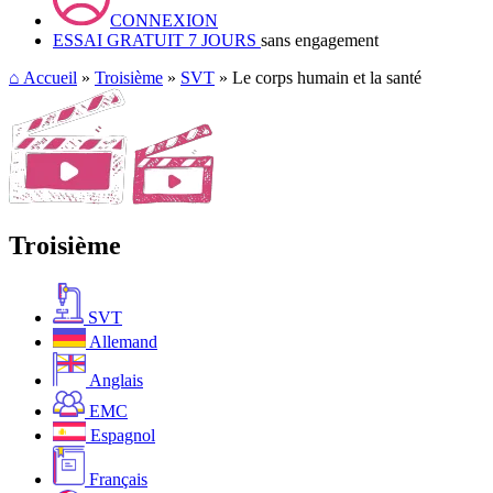
CONNEXION
ESSAI GRATUIT 7 JOURS
sans engagement
⌂
Accueil
»
Troisième
»
SVT
» Le corps humain et la santé
Troisième
SVT
Allemand
Anglais
EMC
Espagnol
Français